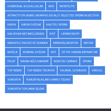
HORMONAL BOZUKLUKLAR
IMSI
INFERTILITE
INTRACYTOPLASMIC MORPHOLGICALLY SELECTED SPERM INJECTION
KADIN
KADIN DOĞUM
KALITELI SPERM
KALSIYUM METABOLIZMASI
KIST
LAPAROSKOPI
MENOPOZ ÖNCESI VE SONRASI
MIKROENJEKSIYON
MIYOM
MUĞLA
NORMAL DOĞUM
NST
OP. DR. HAKAN BAYRAKTAR
POLIP
RAHIM AĞZI KANSERI
ROBOTIK CERRAHI
SPERM
TÜP BEBEK
TÜP BEBEK TEDAVISI
VAJINAL ULTRASON
VAKUOL
YUMURTA
YUMURTALIKLARI UYARICI TEDAVI
YUMURTA TOPLAMA IŞLEMI