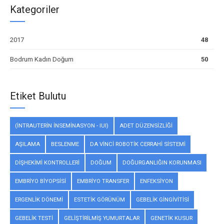
Kategoriler
2017
48
Bodrum Kadın Doğum
50
Etiket Bulutu
(İNTRAUTERIN INSEMINASYON - IUI)
ADET DÜZENSIZLIĞI
AŞILAMA
BESLENME
DA VINCI ROBOTIK CERRAHI SISTEMI
DIŞHEKIMI KONTROLLERI
DOĞUM
DOĞURGANLIĞIN KORUNMASI
EMBRIYO BIYOPSISI
EMBRIYO TRANSFER
ENFEKSIYON
ERGENLIK DÖNEMI
ESTETIK GÖRÜNÜM
GEBELIK GINGIVITISI
GEBELIK TESTI
GELIŞTIRILMIŞ YUMURTALAR
GENETIK KUSUR