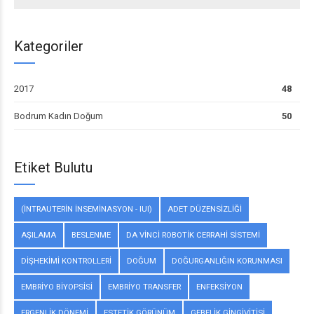
Kategoriler
2017
48
Bodrum Kadın Doğum
50
Etiket Bulutu
(İNTRAUTERIN INSEMINASYON - IUI)
ADET DÜZENSIZLIĞI
AŞILAMA
BESLENME
DA VINCI ROBOTIK CERRAHI SISTEMI
DIŞHEKIMI KONTROLLERI
DOĞUM
DOĞURGANLIĞIN KORUNMASI
EMBRIYO BIYOPSISI
EMBRIYO TRANSFER
ENFEKSIYON
ERGENLIK DÖNEMI
ESTETIK GÖRÜNÜM
GEBELIK GINGIVITISI