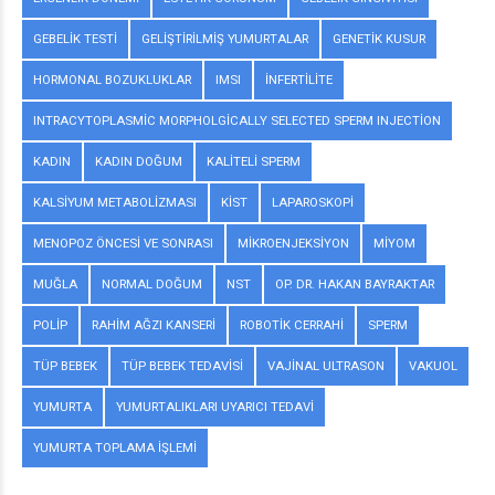
GEBELIK TESTI
GELIŞTIRILMIŞ YUMURTALAR
GENETIK KUSUR
HORMONAL BOZUKLUKLAR
IMSI
INFERTILITE
INTRACYTOPLASMIC MORPHOLGICALLY SELECTED SPERM INJECTION
KADIN
KADIN DOĞUM
KALITELI SPERM
KALSIYUM METABOLIZMASI
KIST
LAPAROSKOPI
MENOPOZ ÖNCESI VE SONRASI
MIKROENJEKSIYON
MIYOM
MUĞLA
NORMAL DOĞUM
NST
OP. DR. HAKAN BAYRAKTAR
POLIP
RAHIM AĞZI KANSERI
ROBOTIK CERRAHI
SPERM
TÜP BEBEK
TÜP BEBEK TEDAVISI
VAJINAL ULTRASON
VAKUOL
YUMURTA
YUMURTALIKLARI UYARICI TEDAVI
YUMURTA TOPLAMA IŞLEMI