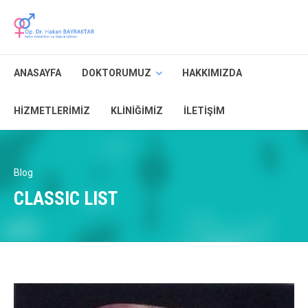
ANASAYFA
DOKTORUMUZ
HAKKIMIZDA
HIZMETLERIMIZ
KLINIĞIMIZ
İLETIŞIM
Blog
CLASSIC LIST