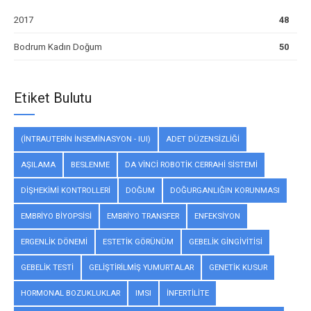
2017
48
Bodrum Kadın Doğum
50
Etiket Bulutu
(İNTRAUTERIN INSEMINASYON - IUI)
ADET DÜZENSIZLIĞI
AŞILAMA
BESLENME
DA VINCI ROBOTIK CERRAHI SISTEMI
DIŞHEKIMI KONTROLLERI
DOĞUM
DOĞURGANLIĞIN KORUNMASI
EMBRIYO BIYOPSISI
EMBRIYO TRANSFER
ENFEKSIYON
ERGENLIK DÖNEMI
ESTETIK GÖRÜNÜM
GEBELIK GINGIVITISI
GEBELIK TESTI
GELIŞTIRILMIŞ YUMURTALAR
GENETIK KUSUR
HORMONAL BOZUKLUKLAR
IMSI
INFERTILITE