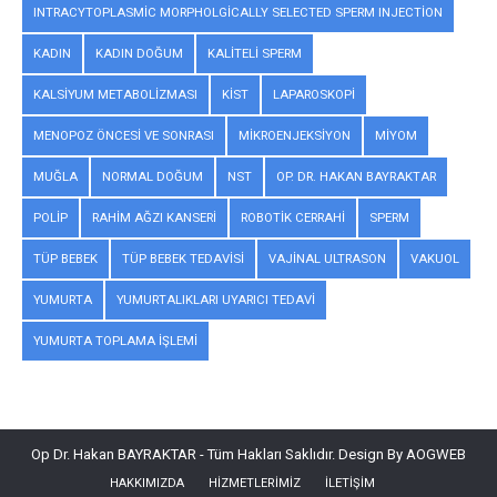
INTRACYTOPLASMIC MORPHOLGICALLY SELECTED SPERM INJECTION
KADIN
KADIN DOĞUM
KALITELI SPERM
KALSIYUM METABOLIZMASI
KIST
LAPAROSKOPI
MENOPOZ ÖNCESI VE SONRASI
MIKROENJEKSIYON
MIYOM
MUĞLA
NORMAL DOĞUM
NST
OP. DR. HAKAN BAYRAKTAR
POLIP
RAHIM AĞZI KANSERI
ROBOTIK CERRAHI
SPERM
TÜP BEBEK
TÜP BEBEK TEDAVISI
VAJINAL ULTRASON
VAKUOL
YUMURTA
YUMURTALIKLARI UYARICI TEDAVI
YUMURTA TOPLAMA IŞLEMI
Op Dr. Hakan BAYRAKTAR - Tüm Hakları Saklıdır. Design By AOGWEB
HAKKIMIZDA
HIZMETLERIMIZ
İLETIŞIM