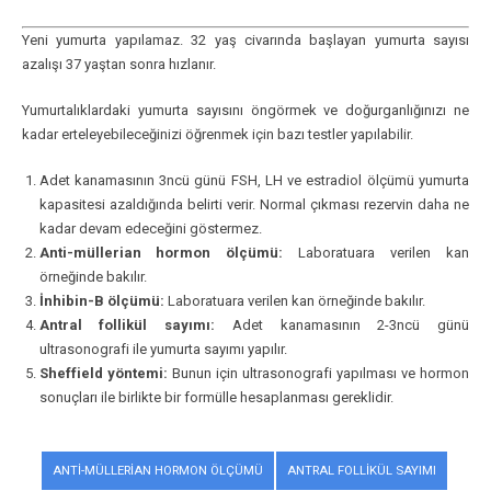
Yeni yumurta yapılamaz. 32 yaş civarında başlayan yumurta sayısı
azalışı 37 yaştan sonra hızlanır.
Yumurtalıklardaki yumurta sayısını öngörmek ve doğurganlığınızı ne
kadar erteleyebileceğinizi öğrenmek için bazı testler yapılabilir.
Adet kanamasının 3ncü günü FSH, LH ve estradiol ölçümü yumurta
kapasitesi azaldığında belirti verir. Normal çıkması rezervin daha ne
kadar devam edeceğini göstermez.
Anti-müllerian hormon ölçümü:
Laboratuara verilen kan
örneğinde bakılır.
İnhibin-B ölçümü:
Laboratuara verilen kan örneğinde bakılır.
Antral follikül sayımı:
Adet kanamasının 2-3ncü günü
ultrasonografi ile yumurta sayımı yapılır.
Sheffield yöntemi:
Bunun için ultrasonografi yapılması ve hormon
sonuçları ile birlikte bir formülle hesaplanması gereklidir.
ANTI-MÜLLERIAN HORMON ÖLÇÜMÜ
ANTRAL FOLLIKÜL SAYIMI