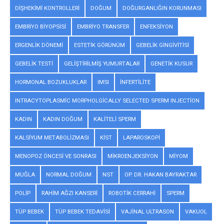
DIŞHEKIMI KONTROLLERI
DOĞUM
DOĞURGANLIĞIN KORUNMASI
EMBRIYO BIYOPSISI
EMBRIYO TRANSFER
ENFEKSIYON
ERGENLIK DÖNEMI
ESTETIK GÖRÜNÜM
GEBELIK GINGIVITISI
GEBELIK TESTI
GELIŞTIRILMIŞ YUMURTALAR
GENETIK KUSUR
HORMONAL BOZUKLUKLAR
IMSI
INFERTILITE
INTRACYTOPLASMIC MORPHOLGICALLY SELECTED SPERM INJECTION
KADIN
KADIN DOĞUM
KALITELI SPERM
KALSIYUM METABOLIZMASI
KIST
LAPAROSKOPI
MENOPOZ ÖNCESI VE SONRASI
MIKROENJEKSIYON
MIYOM
MUĞLA
NORMAL DOĞUM
NST
OP. DR. HAKAN BAYRAKTAR
POLIP
RAHIM AĞZI KANSERI
ROBOTIK CERRAHI
SPERM
TÜP BEBEK
TÜP BEBEK TEDAVISI
VAJINAL ULTRASON
VAKUOL