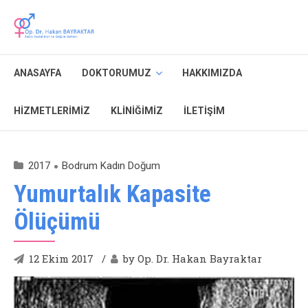
ANASAYFA
DOKTORUMUZ
HAKKIMIZDA
HIZMETLERIMIZ
KLINIĞIMIZ
İLETIŞIM
2017
Bodrum Kadın Doğum
Yumurtalık Kapasite
Ölüçümü
12 Ekim 2017
by Op. Dr. Hakan Bayraktar