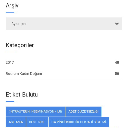
Arşiv
Ay seçin
Kategoriler
2017
48
Bodrum Kadın Doğum
50
Etiket Bulutu
(İNTRAUTERIN INSEMINASYON - IUI)
ADET DÜZENSIZLIĞI
AŞILAMA
BESLENME
DA VINCI ROBOTIK CERRAHI SISTEMI